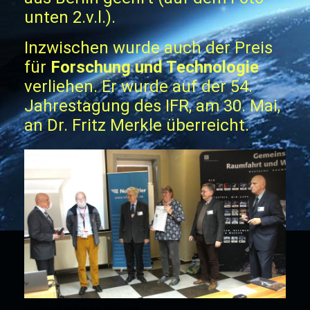
unten 2.v.l.).
Inzwischen wurde auch der Preis
für
Forschung und Technologie
verliehen. Er wurde auf der 54.
Jahrestagung des IFR, am 30. Mai,
an Dr. Fritz Merkle überreicht.
F
oto:
Andreas Weise