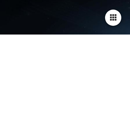
Cookie-Einstellungen
Diese Webseite verwendet Cookies, um Besuchern ein optimales
Nutzererlebnis zu bieten. Bestimmte Inhalte von Drittanbietern werden
nur angezeigt, wenn die entsprechende Option aktiviert ist. Die
Datenverarbeitung kann dann auch in einem Drittland erfolgen.
Weitere Informationen hierzu in der Datenschutzerklärung.
Technisch notwendige
Diese Cookies sind zum Betrieb der Webseite notwendig, z.B. zum
Schutz vor Hackerangriffen und zur Gewährleistung eines
konsistenten und der Nachfrage angepassten Erscheinungsbilds der
Seite.
Analytische
Diese Cookies werden verwendet, um das Nutzererlebnis weiter zu
optimieren. Hierunter fallen auch Statistiken, die dem
Webseitenbetreiber von Drittanbietern zur Verfügung gestellt werden,
sowie die Ausspielung von personalisierter Werbung durch die