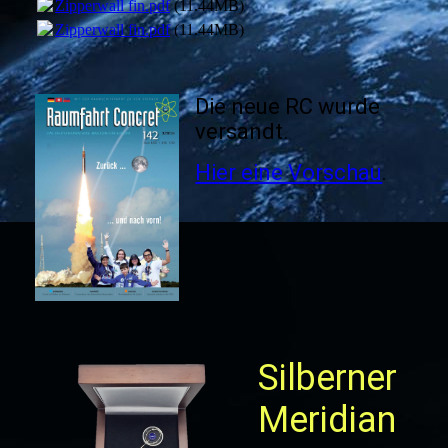
Zipperwall fin.pdf
(11.44MB)
Zipperwall fin.pdf
(11.44MB)
Die neue RC wurde
versandt.
Hier eine Vorschau
.
Silberner
Meridian