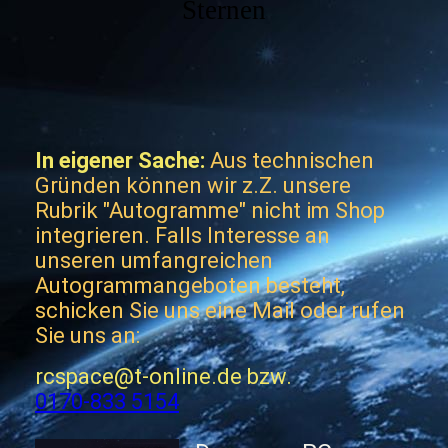
Sternen
In eigener Sache:
Aus technischen
Gründen können wir z.Z. unsere
Rubrik "Autogramme" nicht im Shop
integrieren. Falls Interesse an
unseren umfangreichen
Autogrammangeboten besteht,
schicken Sie uns eine Mail oder rufen
Sie uns an:
rcspace@t-online.de bzw.
0170-833 5154