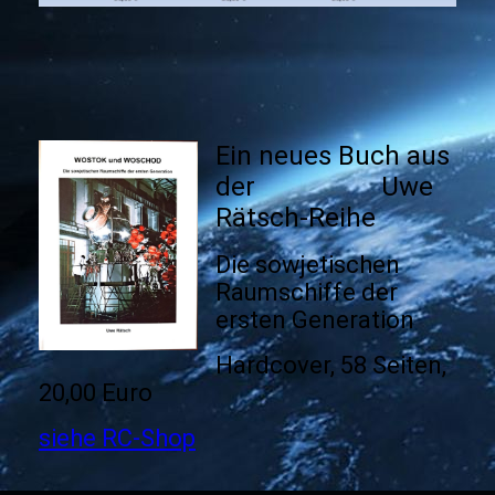
Ein neues Buch aus
der Uwe
Rätsch-Reihe
Die sowjetischen
Raumschiffe der
ersten Generation
Hardcover, 58 Seiten,
20,00 Euro
siehe RC-Shop