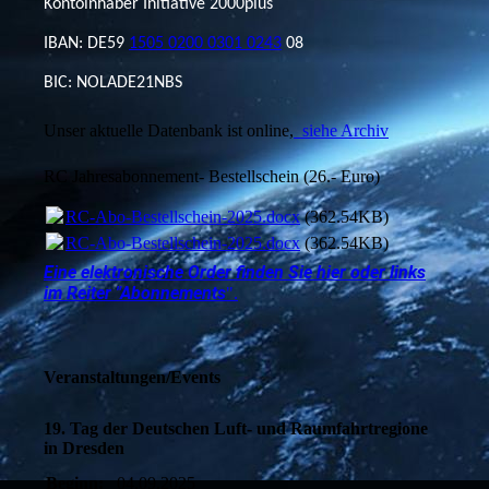
Kontoinhaber Initiative 2000plus
IBAN: DE59
1505 0200 0301 0243
08
BIC: NOLADE21NBS
Unser aktuelle Datenbank ist online,
siehe Archiv
RC Jahresabonnement- Bestellschein (26.- Euro)
RC-Abo-Bestellschein-2025.docx
(362.54KB)
RC-Abo-Bestellschein-2025.docx
(362.54KB)
Eine elektronische Order finden Sie hier oder links
im Reiter "Abonnements
".
Veranstaltungen/Events
19. Tag der Deutschen Luft- und Raumfahrtregione
in Dresden
Beginn:
04.09.2025