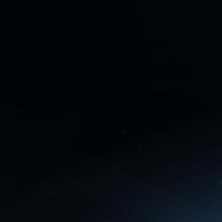
Hinweis: Da wir diese Bücher für einen
Drittanbieter veräußern, fallen die
Versankosten an. Diese sind nicht im Shop
ersichtlich und werden zusätzlich berechnet.
Alternative: Bestellen, ohne Versankosten
bezahlen und beim 40. TdR in Neubrandenburg
mitnehmen.