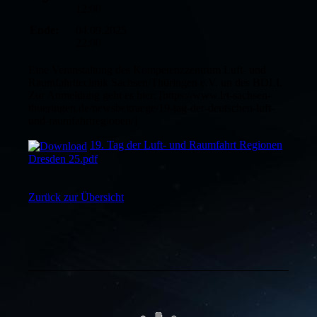
12:00
Ende:
04.09.2025
22:00
Eine Veranstaltung des Kompetenzzentrum Luft- und
Raumfahrttechnik Sachsen/Thüringen e.V. un des BDLI.
Zur Anmeldung geht es hier: [https://www.lrt-sachsen-
thueringen.de/newsbeitraege/19-tag-der-deutschen-luft-
und-raumfahrtregionen/]
19. Tag der Luft- und Raumfahrt Regionen
Dresden 25.pdf
Zurück zur Übersicht