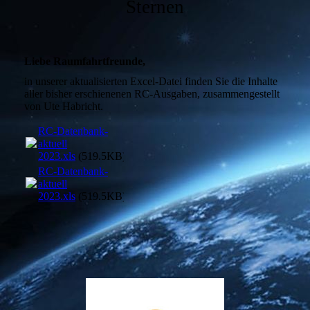
Sternen
Liebe Raumfahrtfreunde,
in unserer aktualisierten Excel-Datei finden Sie die Inhalte
aller bisher erschienenen RC-Ausgaben, zusammengestellt
von Ute Habricht.
RC-Datenbank-
aktuell
2023.xls
(519.5KB)
RC-Datenbank-
aktuell
2023.xls
(519.5KB)