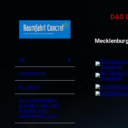
DAS 
Mecklenbur
DE
RST Rostock 
Technik.pdf
(8
RST Rostock 
STARTSEITE
Technik.pdf
(8
SUNDSPACE.
RC-SHOP
SUNDSPACE.
RC-SONDERHEFT
RAUMFAHRT UND
POLITIK UND
ZIPPERWALL 2026