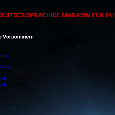
DEUTSCHSPRACHIGE MAGAZIN F
ÜR E
Mit der Raumschifffahrt zu den Sternen
g-Vorpommern
System-
5.3KB)
System-
5.3KB)
pdf
(95.13KB)
pdf
(95.13KB)