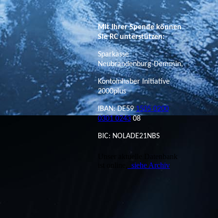
Mit Ihrer Spende können
Sie RC unterstützen:
Sparkasse
Neubrandenburg-Demmin,
Kontoinhaber Initiative
2000plus
IBAN: DE59
1505 0200
0301 0243
08
BIC: NOLADE21NBS
Unser aktuelle Datenbank
ist online,
siehe Archiv